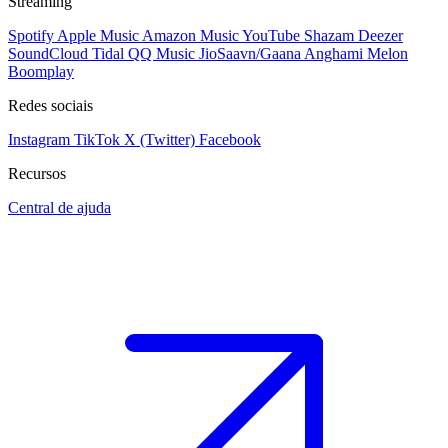
Streaming
Spotify
Apple Music
Amazon Music
YouTube
Shazam
Deezer
SoundCloud
Tidal
QQ Music
JioSaavn/Gaana
Anghami
Melon
Boomplay
Redes sociais
Instagram
TikTok
X (Twitter)
Facebook
Recursos
Central de ajuda