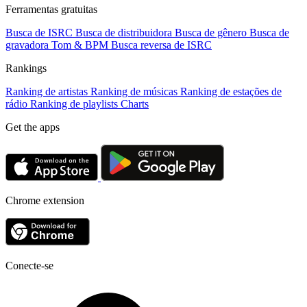
Ferramentas gratuitas
Busca de ISRC
Busca de distribuidora
Busca de gênero
Busca de
gravadora
Tom & BPM
Busca reversa de ISRC
Rankings
Ranking de artistas
Ranking de músicas
Ranking de estações de
rádio
Ranking de playlists
Charts
Get the apps
Chrome extension
Conecte-se