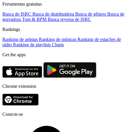
Ferramentas gratuitas
Busca de ISRC
Busca de distribuidora
Busca de gênero
Busca de
gravadora
Tom & BPM
Busca reversa de ISRC
Rankings
Ranking de artistas
Ranking de músicas
Ranking de estações de
rádio
Ranking de playlists
Charts
Get the apps
Chrome extension
Conecte-se