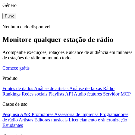
Gênero
Punk
Nenhum dado disponível.
Monitore qualquer estação de rádio
Acompanhe execuções, rotações e alcance de audiência em milhares
de estações de rádio no mundo todo.
Comece grátis
Produto
Fontes de dados
Análise de artistas
Análise de faixas
Rádio
Rankings
Redes sociais
Playlists
API
Audio features
Servidor MCP
Casos de uso
Pesquisa A&R
Promotores
Assessoria de imprensa
Programadores
de rádio
Artistas
Editoras musicais
Licenciamento e sincronização
Estudantes