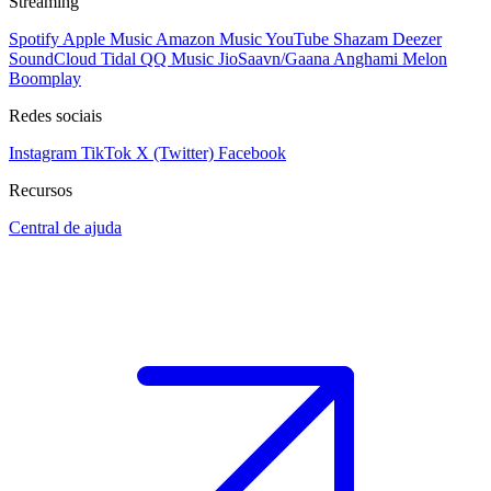
Streaming
Spotify
Apple Music
Amazon Music
YouTube
Shazam
Deezer
SoundCloud
Tidal
QQ Music
JioSaavn/Gaana
Anghami
Melon
Boomplay
Redes sociais
Instagram
TikTok
X (Twitter)
Facebook
Recursos
Central de ajuda