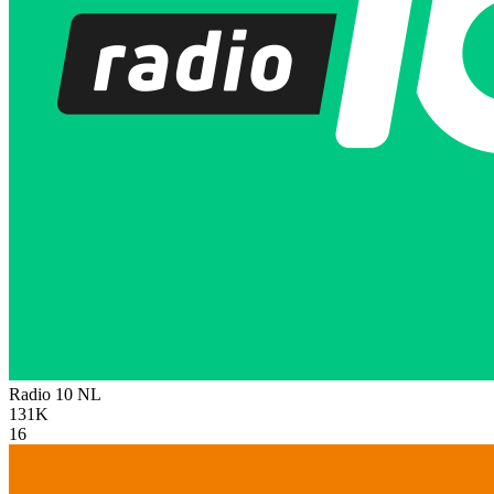
Radio 10
NL
131K
16