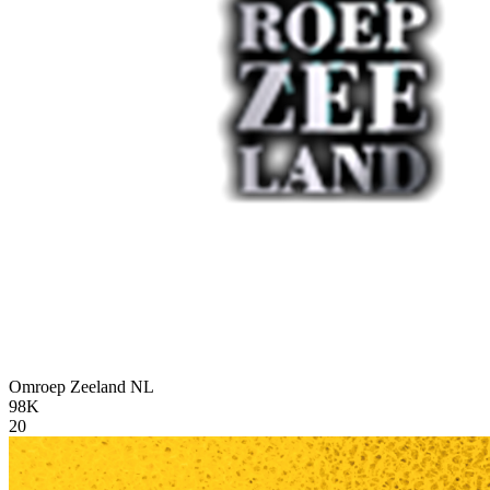
Omroep Zeeland
NL
98K
20