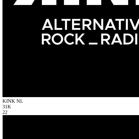
KINK
NL
31K
22