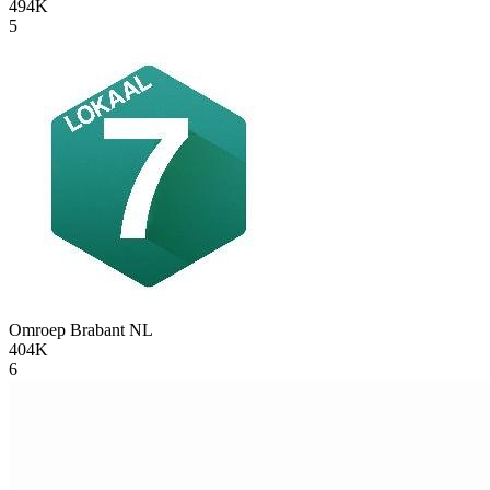
494K
5
Omroep Brabant
NL
404K
6