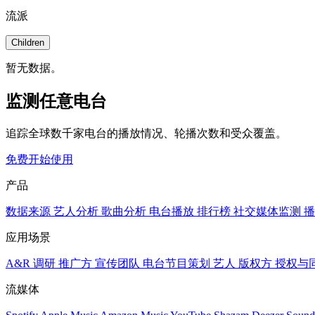
流派
Children
暂无数据。
监测任意电台
追踪全球数千家电台的播放情况、轮播次数和受众覆盖。
免费开始使用
产品
数据来源
艺人分析
歌曲分析
电台播放
排行榜
社交媒体监测
播
应用场景
A&R 调研
推广方
宣传团队
电台节目策划
艺人
版权方
授权与
流媒体