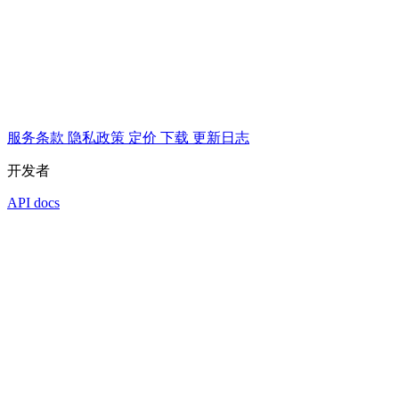
服务条款
隐私政策
定价
下载
更新日志
开发者
API docs