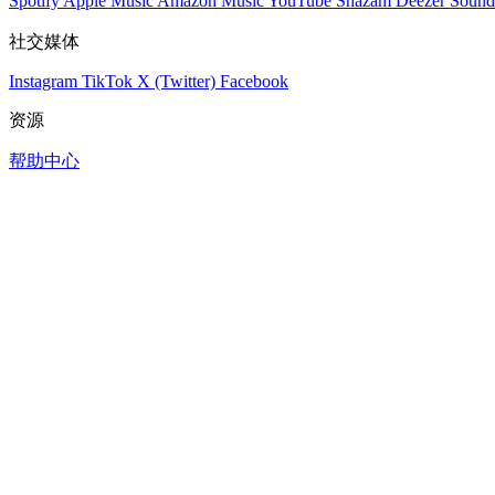
Spotify
Apple Music
Amazon Music
YouTube
Shazam
Deezer
Sound
社交媒体
Instagram
TikTok
X (Twitter)
Facebook
资源
帮助中心