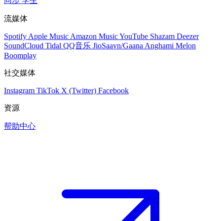
同步
学生
流媒体
Spotify
Apple Music
Amazon Music
YouTube
Shazam
Deezer
SoundCloud
Tidal
QQ音乐
JioSaavn/Gaana
Anghami
Melon
Boomplay
社交媒体
Instagram
TikTok
X (Twitter)
Facebook
资源
帮助中心