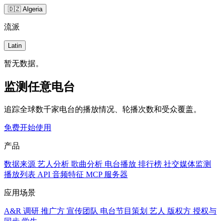
🇩🇿 Algeria
流派
Latin
暂无数据。
监测任意电台
追踪全球数千家电台的播放情况、轮播次数和受众覆盖。
免费开始使用
产品
数据来源
艺人分析
歌曲分析
电台播放
排行榜
社交媒体监测
播放列表
API
音频特征
MCP 服务器
应用场景
A&R 调研
推广方
宣传团队
电台节目策划
艺人
版权方
授权与