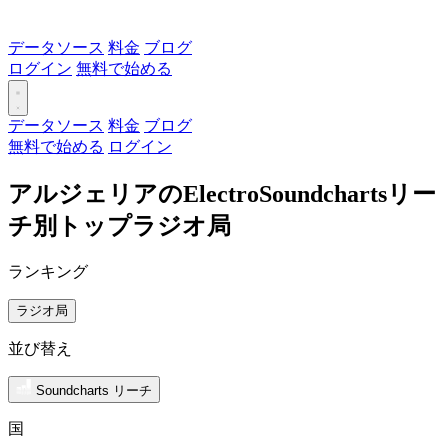
データソース
料金
ブログ
ログイン
無料で始める
データソース
料金
ブログ
無料で始める
ログイン
アルジェリアのElectroSoundchartsリー
チ別トップラジオ局
ランキング
ラジオ局
並び替え
Soundcharts リーチ
国