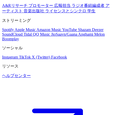
A&Rリサーチ
プロモーター
広報担当
ラジオ番組編成者
ア
ーティスト
音楽出版社
ライセンスとシンクロ
学生
ストリーミング
Spotify
Apple Music
Amazon Music
YouTube
Shazam
Deezer
SoundCloud
Tidal
QQ Music
JioSaavn/Gaana
Anghami
Melon
Boomplay
ソーシャル
Instagram
TikTok
X (Twitter)
Facebook
リソース
ヘルプセンター