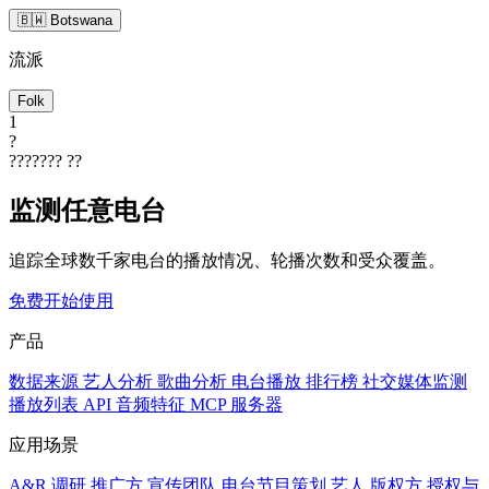
🇧🇼 Botswana
流派
Folk
1
?
???????
??
监测任意电台
追踪全球数千家电台的播放情况、轮播次数和受众覆盖。
免费开始使用
产品
数据来源
艺人分析
歌曲分析
电台播放
排行榜
社交媒体监测
播放列表
API
音频特征
MCP 服务器
应用场景
A&R 调研
推广方
宣传团队
电台节目策划
艺人
版权方
授权与