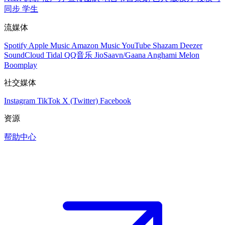
同步
学生
流媒体
Spotify
Apple Music
Amazon Music
YouTube
Shazam
Deezer
SoundCloud
Tidal
QQ音乐
JioSaavn/Gaana
Anghami
Melon
Boomplay
社交媒体
Instagram
TikTok
X (Twitter)
Facebook
资源
帮助中心