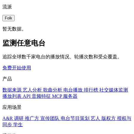
流派
Folk
暂无数据。
监测任意电台
追踪全球数千家电台的播放情况、轮播次数和受众覆盖。
免费开始使用
产品
数据来源
艺人分析
歌曲分析
电台播放
排行榜
社交媒体监测
播放列表
API
音频特征
MCP 服务器
应用场景
A&R 调研
推广方
宣传团队
电台节目策划
艺人
版权方
授权与
同步
学生