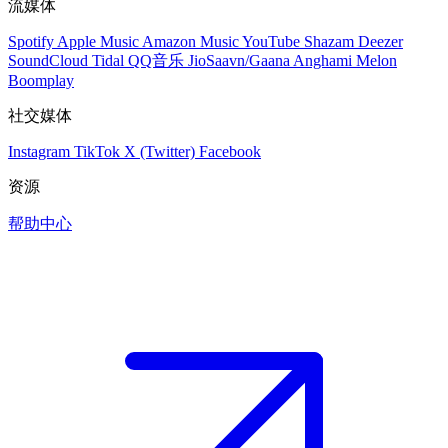
流媒体
Spotify
Apple Music
Amazon Music
YouTube
Shazam
Deezer
SoundCloud
Tidal
QQ音乐
JioSaavn/Gaana
Anghami
Melon
Boomplay
社交媒体
Instagram
TikTok
X (Twitter)
Facebook
资源
帮助中心