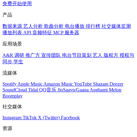
免费开始使用
产品
数据来源
艺人分析
歌曲分析
电台播放
排行榜
社交媒体监测
播放列表
API
音频特征
MCP 服务器
应用场景
A&R 调研
推广方
宣传团队
电台节目策划
艺人
版权方
授权与
同步
学生
流媒体
Spotify
Apple Music
Amazon Music
YouTube
Shazam
Deezer
SoundCloud
Tidal
QQ音乐
JioSaavn/Gaana
Anghami
Melon
Boomplay
社交媒体
Instagram
TikTok
X (Twitter)
Facebook
资源