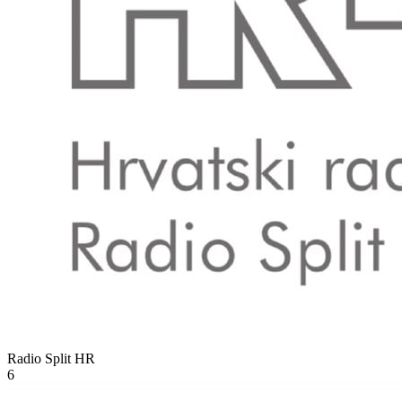
Radio Split
HR
6