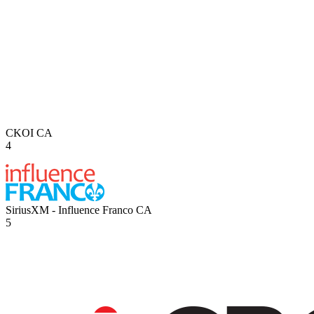
CKOI
CA
4
SiriusXM - Influence Franco
CA
5