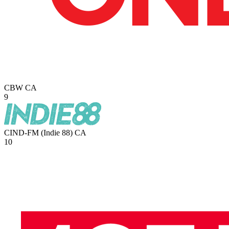
CBW
CA
9
CIND-FM (Indie 88)
CA
10