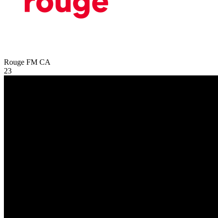
Rouge FM
CA
23