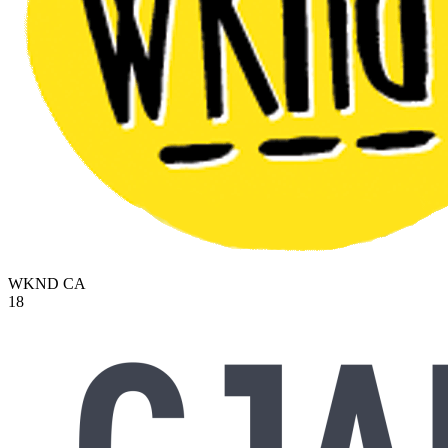
WKND
CA
18