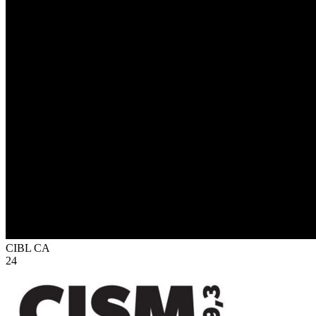
CIBL
CA
24