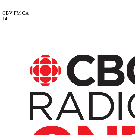
CBV-FM
CA
14