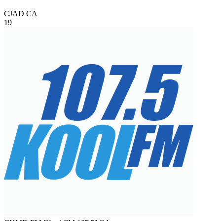
CJAD
CA
19