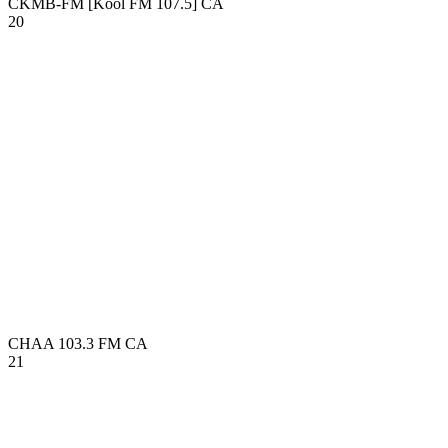
CKMB-FM [Kool FM 107.5]
CA
20
CHAA 103.3 FM
CA
21