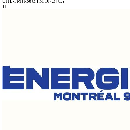
CITE-FM [Rouge FM 107,3]
CA
11