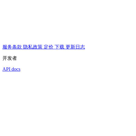
服务条款
隐私政策
定价
下载
更新日志
开发者
API docs