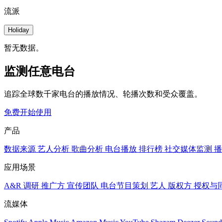
流派
Holiday
暂无数据。
监测任意电台
追踪全球数千家电台的播放情况、轮播次数和受众覆盖。
免费开始使用
产品
数据来源
艺人分析
歌曲分析
电台播放
排行榜
社交媒体监测
播
应用场景
A&R 调研
推广方
宣传团队
电台节目策划
艺人
版权方
授权与
流媒体