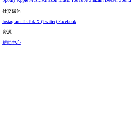
Spotify
Apple Music
Amazon Music
YouTube
Shazam
Deezer
Sound
社交媒体
Instagram
TikTok
X (Twitter)
Facebook
资源
帮助中心