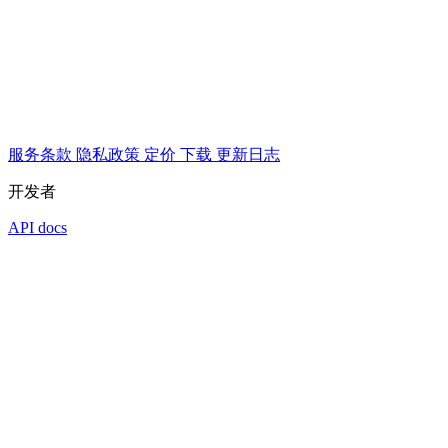
服务条款
隐私政策
定价
下载
更新日志
开发者
API docs