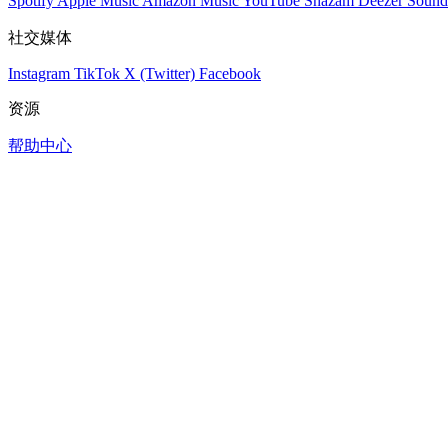
Spotify
Apple Music
Amazon Music
YouTube
Shazam
Deezer
Sound
社交媒体
Instagram
TikTok
X (Twitter)
Facebook
资源
帮助中心