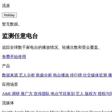
流派
Holiday
暂无数据。
监测任意电台
追踪全球数千家电台的播放情况、轮播次数和受众覆盖。
免费开始使用
产品
数据来源
艺人分析
歌曲分析
电台播放
排行榜
社交媒体监测
播
应用场景
A&R 调研
推广方
宣传团队
电台节目策划
艺人
版权方
授权与
流媒体