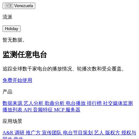
🇻🇪 Venezuela
流派
Holiday
暂无数据。
监测任意电台
追踪全球数千家电台的播放情况、轮播次数和受众覆盖。
免费开始使用
产品
数据来源
艺人分析
歌曲分析
电台播放
排行榜
社交媒体监测
播放列表
API
音频特征
MCP 服务器
应用场景
A&R 调研
推广方
宣传团队
电台节目策划
艺人
版权方
授权与