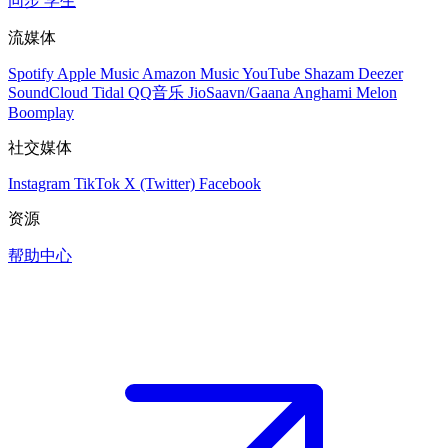
同步
学生
流媒体
Spotify
Apple Music
Amazon Music
YouTube
Shazam
Deezer
SoundCloud
Tidal
QQ音乐
JioSaavn/Gaana
Anghami
Melon
Boomplay
社交媒体
Instagram
TikTok
X (Twitter)
Facebook
资源
帮助中心