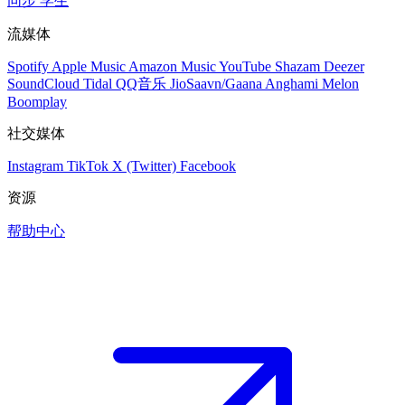
同步
学生
流媒体
Spotify
Apple Music
Amazon Music
YouTube
Shazam
Deezer
SoundCloud
Tidal
QQ音乐
JioSaavn/Gaana
Anghami
Melon
Boomplay
社交媒体
Instagram
TikTok
X (Twitter)
Facebook
资源
帮助中心