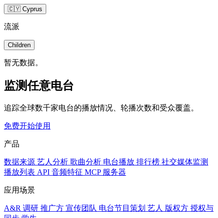
🇨🇾 Cyprus
流派
Children
暂无数据。
监测任意电台
追踪全球数千家电台的播放情况、轮播次数和受众覆盖。
免费开始使用
产品
数据来源
艺人分析
歌曲分析
电台播放
排行榜
社交媒体监测
播放列表
API
音频特征
MCP 服务器
应用场景
A&R 调研
推广方
宣传团队
电台节目策划
艺人
版权方
授权与