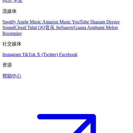
同步
学生
流媒体
Spotify
Apple Music
Amazon Music
YouTube
Shazam
Deezer
SoundCloud
Tidal
QQ音乐
JioSaavn/Gaana
Anghami
Melon
Boomplay
社交媒体
Instagram
TikTok
X (Twitter)
Facebook
资源
帮助中心