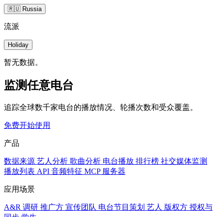
🇷🇺 Russia
流派
Holiday
暂无数据。
监测任意电台
追踪全球数千家电台的播放情况、轮播次数和受众覆盖。
免费开始使用
产品
数据来源
艺人分析
歌曲分析
电台播放
排行榜
社交媒体监测
播放列表
API
音频特征
MCP 服务器
应用场景
A&R 调研
推广方
宣传团队
电台节目策划
艺人
版权方
授权与