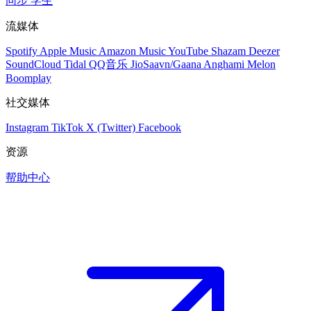
同步
学生
流媒体
Spotify
Apple Music
Amazon Music
YouTube
Shazam
Deezer
SoundCloud
Tidal
QQ音乐
JioSaavn/Gaana
Anghami
Melon
Boomplay
社交媒体
Instagram
TikTok
X (Twitter)
Facebook
资源
帮助中心