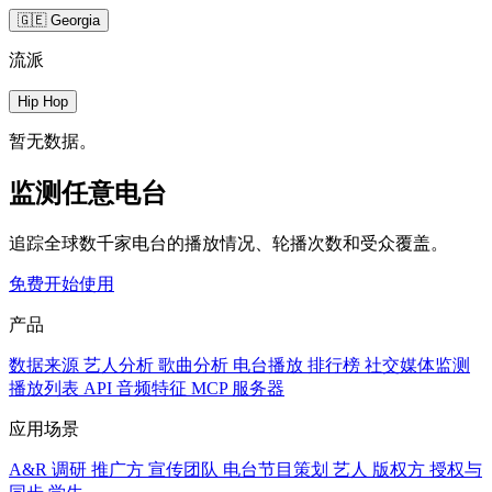
🇬🇪 Georgia
流派
Hip Hop
暂无数据。
监测任意电台
追踪全球数千家电台的播放情况、轮播次数和受众覆盖。
免费开始使用
产品
数据来源
艺人分析
歌曲分析
电台播放
排行榜
社交媒体监测
播放列表
API
音频特征
MCP 服务器
应用场景
A&R 调研
推广方
宣传团队
电台节目策划
艺人
版权方
授权与