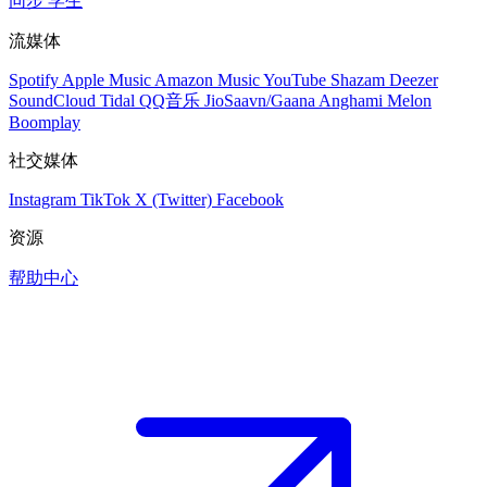
同步
学生
流媒体
Spotify
Apple Music
Amazon Music
YouTube
Shazam
Deezer
SoundCloud
Tidal
QQ音乐
JioSaavn/Gaana
Anghami
Melon
Boomplay
社交媒体
Instagram
TikTok
X (Twitter)
Facebook
资源
帮助中心