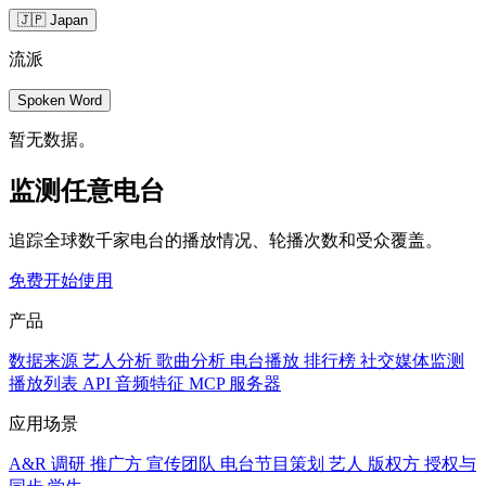
🇯🇵 Japan
流派
Spoken Word
暂无数据。
监测任意电台
追踪全球数千家电台的播放情况、轮播次数和受众覆盖。
免费开始使用
产品
数据来源
艺人分析
歌曲分析
电台播放
排行榜
社交媒体监测
播放列表
API
音频特征
MCP 服务器
应用场景
A&R 调研
推广方
宣传团队
电台节目策划
艺人
版权方
授权与