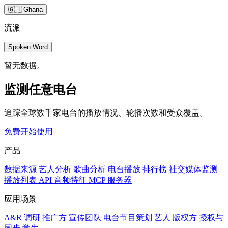
🇬🇭 Ghana
流派
Spoken Word
暂无数据。
监测任意电台
追踪全球数千家电台的播放情况、轮播次数和受众覆盖。
免费开始使用
产品
数据来源
艺人分析
歌曲分析
电台播放
排行榜
社交媒体监测
播放列表
API
音频特征
MCP 服务器
应用场景
A&R 调研
推广方
宣传团队
电台节目策划
艺人
版权方
授权与