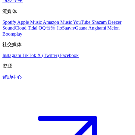
同步
学生
流媒体
Spotify
Apple Music
Amazon Music
YouTube
Shazam
Deezer
SoundCloud
Tidal
QQ音乐
JioSaavn/Gaana
Anghami
Melon
Boomplay
社交媒体
Instagram
TikTok
X (Twitter)
Facebook
资源
帮助中心