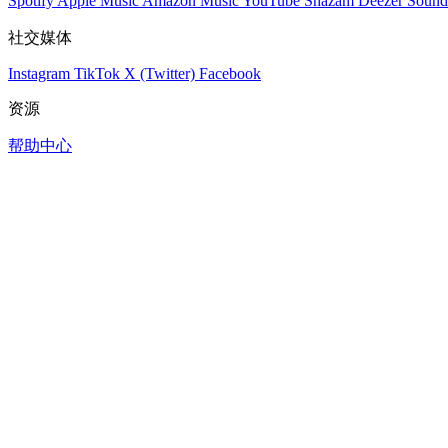
Spotify
Apple Music
Amazon Music
YouTube
Shazam
Deezer
Sound
社交媒体
Instagram
TikTok
X (Twitter)
Facebook
资源
帮助中心