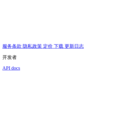
服务条款
隐私政策
定价
下载
更新日志
开发者
API docs