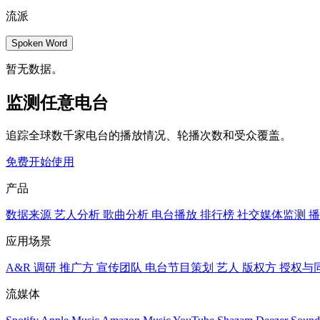
流派
Spoken Word
暂无数据。
监测任意电台
追踪全球数千家电台的播放情况、轮播次数和受众覆盖。
免费开始使用
产品
数据来源
艺人分析
歌曲分析
电台播放
排行榜
社交媒体监测
播
应用场景
A&R 调研
推广方
宣传团队
电台节目策划
艺人
版权方
授权与
流媒体