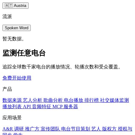
🇦🇹 Austria
流派
Spoken Word
暂无数据。
监测任意电台
追踪全球数千家电台的播放情况、轮播次数和受众覆盖。
免费开始使用
产品
数据来源
艺人分析
歌曲分析
电台播放
排行榜
社交媒体监测
播放列表
API
音频特征
MCP 服务器
应用场景
A&R 调研
推广方
宣传团队
电台节目策划
艺人
版权方
授权与