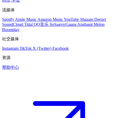
同步
学生
流媒体
Spotify
Apple Music
Amazon Music
YouTube
Shazam
Deezer
SoundCloud
Tidal
QQ音乐
JioSaavn/Gaana
Anghami
Melon
Boomplay
社交媒体
Instagram
TikTok
X (Twitter)
Facebook
资源
帮助中心