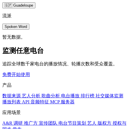
🇬🇵 Guadeloupe
流派
Spoken Word
暂无数据。
监测任意电台
追踪全球数千家电台的播放情况、轮播次数和受众覆盖。
免费开始使用
产品
数据来源
艺人分析
歌曲分析
电台播放
排行榜
社交媒体监测
播放列表
API
音频特征
MCP 服务器
应用场景
A&R 调研
推广方
宣传团队
电台节目策划
艺人
版权方
授权与