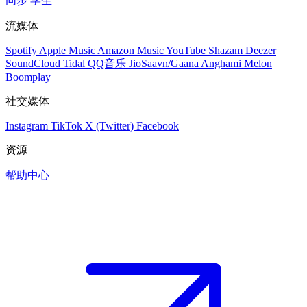
同步
学生
流媒体
Spotify
Apple Music
Amazon Music
YouTube
Shazam
Deezer
SoundCloud
Tidal
QQ音乐
JioSaavn/Gaana
Anghami
Melon
Boomplay
社交媒体
Instagram
TikTok
X (Twitter)
Facebook
资源
帮助中心