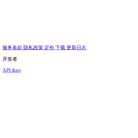
服务条款
隐私政策
定价
下载
更新日志
开发者
API docs