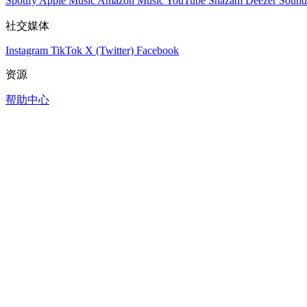
Spotify
Apple Music
Amazon Music
YouTube
Shazam
Deezer
Sound
社交媒体
Instagram
TikTok
X (Twitter)
Facebook
资源
帮助中心