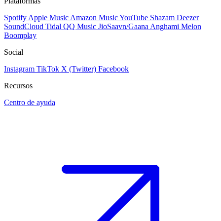
Plataformas
Spotify
Apple Music
Amazon Music
YouTube
Shazam
Deezer
SoundCloud
Tidal
QQ Music
JioSaavn/Gaana
Anghami
Melon
Boomplay
Social
Instagram
TikTok
X (Twitter)
Facebook
Recursos
Centro de ayuda