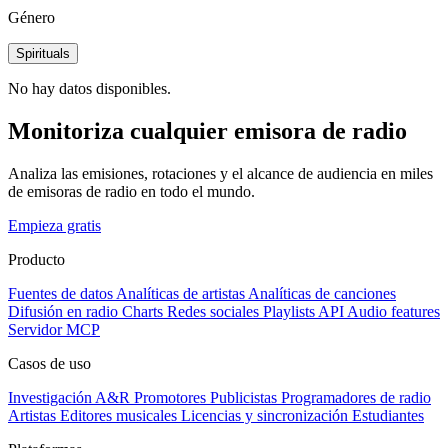
Género
Spirituals
No hay datos disponibles.
Monitoriza cualquier emisora de radio
Analiza las emisiones, rotaciones y el alcance de audiencia en miles
de emisoras de radio en todo el mundo.
Empieza gratis
Producto
Fuentes de datos
Analíticas de artistas
Analíticas de canciones
Difusión en radio
Charts
Redes sociales
Playlists
API
Audio features
Servidor MCP
Casos de uso
Investigación A&R
Promotores
Publicistas
Programadores de radio
Artistas
Editores musicales
Licencias y sincronización
Estudiantes