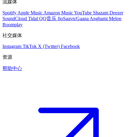
流媒体
Spotify
Apple Music
Amazon Music
YouTube
Shazam
Deezer
SoundCloud
Tidal
QQ音乐
JioSaavn/Gaana
Anghami
Melon
Boomplay
社交媒体
Instagram
TikTok
X (Twitter)
Facebook
资源
帮助中心