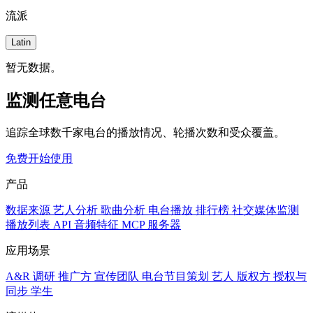
流派
Latin
暂无数据。
监测任意电台
追踪全球数千家电台的播放情况、轮播次数和受众覆盖。
免费开始使用
产品
数据来源
艺人分析
歌曲分析
电台播放
排行榜
社交媒体监测
播放列表
API
音频特征
MCP 服务器
应用场景
A&R 调研
推广方
宣传团队
电台节目策划
艺人
版权方
授权与
同步
学生