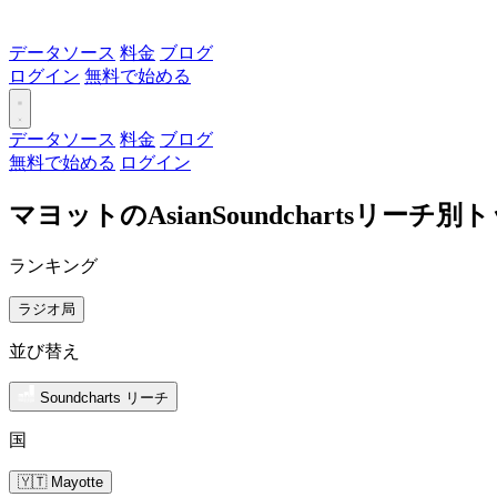
データソース
料金
ブログ
ログイン
無料で始める
データソース
料金
ブログ
無料で始める
ログイン
マヨットのAsianSoundchartsリーチ
ランキング
ラジオ局
並び替え
Soundcharts リーチ
国
🇾🇹 Mayotte