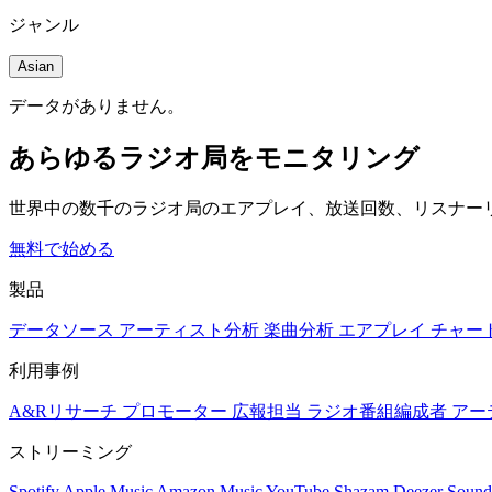
ジャンル
Asian
データがありません。
あらゆるラジオ局をモニタリング
世界中の数千のラジオ局のエアプレイ、放送回数、リスナー
無料で始める
製品
データソース
アーティスト分析
楽曲分析
エアプレイ
チャー
利用事例
A&Rリサーチ
プロモーター
広報担当
ラジオ番組編成者
アー
ストリーミング
Spotify
Apple Music
Amazon Music
YouTube
Shazam
Deezer
Sound