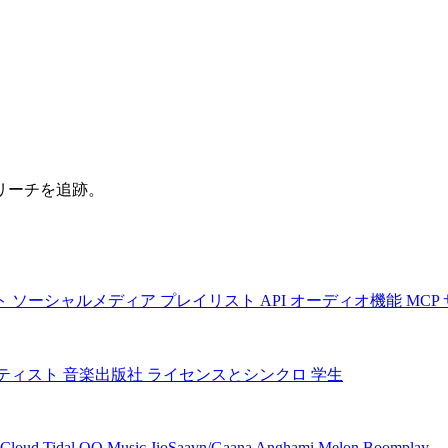
リーチを追跡。
ト
ソーシャルメディア
プレイリスト
API
オーディオ機能
MCP
ティスト
音楽出版社
ライセンスとシンクロ
学生
Cloud
Tidal
QQ Music
JioSaavn/Gaana
Anghami
Melon
Boomplay