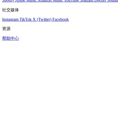
Spotify
Apple Music
Amazon Music
YouTube
Shazam
Deezer
Sound
社交媒体
Instagram
TikTok
X (Twitter)
Facebook
资源
帮助中心