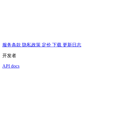
服务条款
隐私政策
定价
下载
更新日志
开发者
API docs