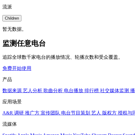
流派
Children
暂无数据。
监测任意电台
追踪全球数千家电台的播放情况、轮播次数和受众覆盖。
免费开始使用
产品
数据来源
艺人分析
歌曲分析
电台播放
排行榜
社交媒体监测
播
应用场景
A&R 调研
推广方
宣传团队
电台节目策划
艺人
版权方
授权与
流媒体