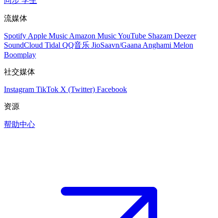
同步
学生
流媒体
Spotify
Apple Music
Amazon Music
YouTube
Shazam
Deezer
SoundCloud
Tidal
QQ音乐
JioSaavn/Gaana
Anghami
Melon
Boomplay
社交媒体
Instagram
TikTok
X (Twitter)
Facebook
资源
帮助中心