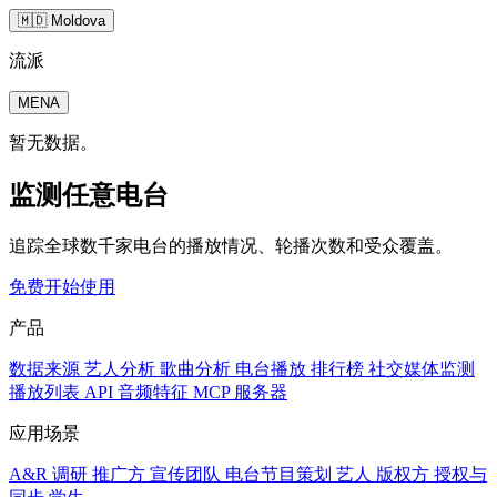
🇲🇩 Moldova
流派
MENA
暂无数据。
监测任意电台
追踪全球数千家电台的播放情况、轮播次数和受众覆盖。
免费开始使用
产品
数据来源
艺人分析
歌曲分析
电台播放
排行榜
社交媒体监测
播放列表
API
音频特征
MCP 服务器
应用场景
A&R 调研
推广方
宣传团队
电台节目策划
艺人
版权方
授权与