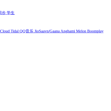
同步
学生
Cloud
Tidal
QQ音乐
JioSaavn/Gaana
Anghami
Melon
Boomplay