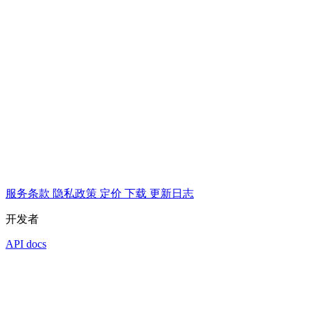
服务条款
隐私政策
定价
下载
更新日志
开发者
API docs