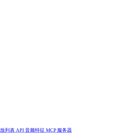
放列表
API
音频特征
MCP 服务器