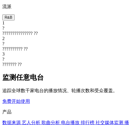
流派
R&B
1
?
???????????????
??
2
?
??????????
??
3
?
???????
??
监测任意电台
追踪全球数千家电台的播放情况、轮播次数和受众覆盖。
免费开始使用
产品
数据来源
艺人分析
歌曲分析
电台播放
排行榜
社交媒体监测
播