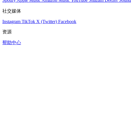
Spotify
Apple Music
Amazon Music
YouTube
Shazam
Deezer
Sound
社交媒体
Instagram
TikTok
X (Twitter)
Facebook
资源
帮助中心