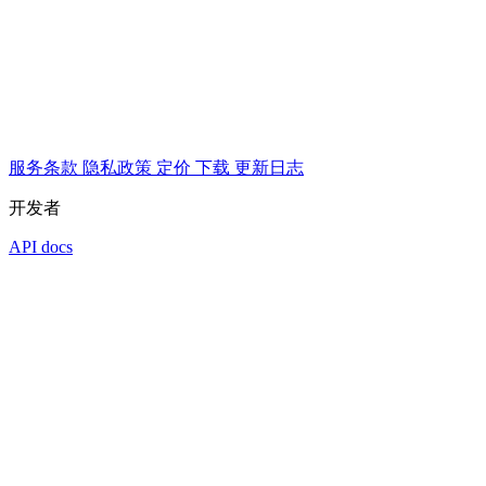
服务条款
隐私政策
定价
下载
更新日志
开发者
API docs