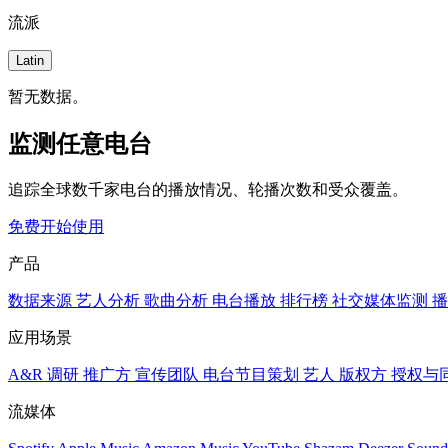
流派
Latin
暂无数据。
监测任意电台
追踪全球数千家电台的播放情况、轮播次数和受众覆盖。
免费开始使用
产品
数据来源
艺人分析
歌曲分析
电台播放
排行榜
社交媒体监测
播
应用场景
A&R 调研
推广方
宣传团队
电台节目策划
艺人
版权方
授权与
流媒体