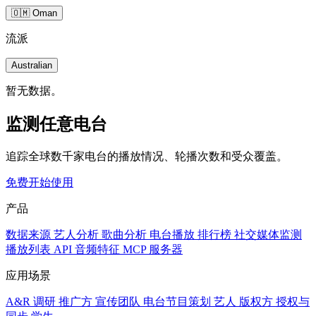
🇴🇲 Oman
流派
Australian
暂无数据。
监测任意电台
追踪全球数千家电台的播放情况、轮播次数和受众覆盖。
免费开始使用
产品
数据来源
艺人分析
歌曲分析
电台播放
排行榜
社交媒体监测
播放列表
API
音频特征
MCP 服务器
应用场景
A&R 调研
推广方
宣传团队
电台节目策划
艺人
版权方
授权与