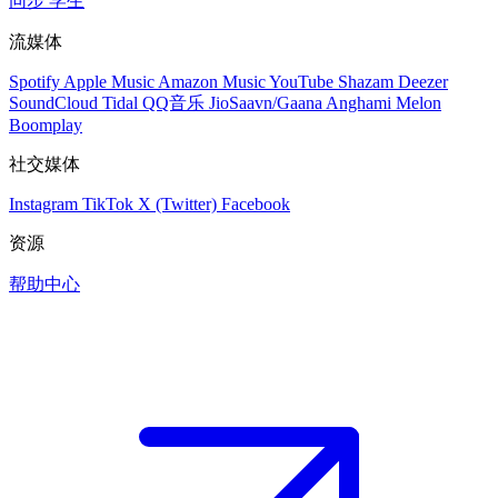
同步
学生
流媒体
Spotify
Apple Music
Amazon Music
YouTube
Shazam
Deezer
SoundCloud
Tidal
QQ音乐
JioSaavn/Gaana
Anghami
Melon
Boomplay
社交媒体
Instagram
TikTok
X (Twitter)
Facebook
资源
帮助中心