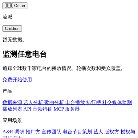
🇴🇲 Oman
流派
Children
暂无数据。
监测任意电台
追踪全球数千家电台的播放情况、轮播次数和受众覆盖。
免费开始使用
产品
数据来源
艺人分析
歌曲分析
电台播放
排行榜
社交媒体监测
播放列表
API
音频特征
MCP 服务器
应用场景
A&R 调研
推广方
宣传团队
电台节目策划
艺人
版权方
授权与