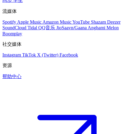
同步
学生
流媒体
Spotify
Apple Music
Amazon Music
YouTube
Shazam
Deezer
SoundCloud
Tidal
QQ音乐
JioSaavn/Gaana
Anghami
Melon
Boomplay
社交媒体
Instagram
TikTok
X (Twitter)
Facebook
资源
帮助中心