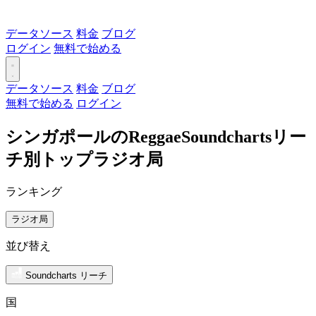
データソース
料金
ブログ
ログイン
無料で始める
データソース
料金
ブログ
無料で始める
ログイン
シンガポールのReggaeSoundchartsリー
チ別トップラジオ局
ランキング
ラジオ局
並び替え
Soundcharts リーチ
国