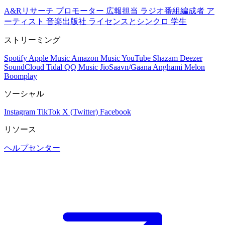
A&Rリサーチ
プロモーター
広報担当
ラジオ番組編成者
ア
ーティスト
音楽出版社
ライセンスとシンクロ
学生
ストリーミング
Spotify
Apple Music
Amazon Music
YouTube
Shazam
Deezer
SoundCloud
Tidal
QQ Music
JioSaavn/Gaana
Anghami
Melon
Boomplay
ソーシャル
Instagram
TikTok
X (Twitter)
Facebook
リソース
ヘルプセンター