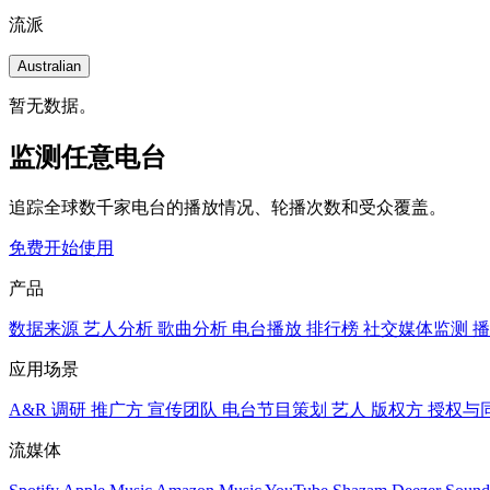
流派
Australian
暂无数据。
监测任意电台
追踪全球数千家电台的播放情况、轮播次数和受众覆盖。
免费开始使用
产品
数据来源
艺人分析
歌曲分析
电台播放
排行榜
社交媒体监测
播
应用场景
A&R 调研
推广方
宣传团队
电台节目策划
艺人
版权方
授权与
流媒体