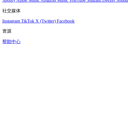
Spotify
Apple Music
Amazon Music
YouTube
Shazam
Deezer
Sound
社交媒体
Instagram
TikTok
X (Twitter)
Facebook
资源
帮助中心