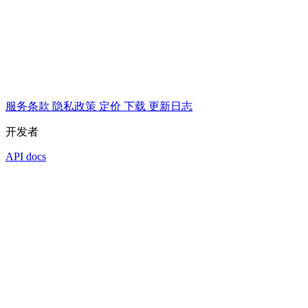
服务条款
隐私政策
定价
下载
更新日志
开发者
API docs