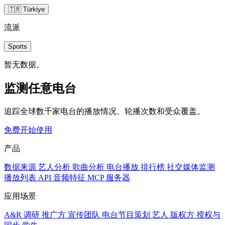
🇹🇷 Türkiye
流派
Sports
暂无数据。
监测任意电台
追踪全球数千家电台的播放情况、轮播次数和受众覆盖。
免费开始使用
产品
数据来源
艺人分析
歌曲分析
电台播放
排行榜
社交媒体监测
播放列表
API
音频特征
MCP 服务器
应用场景
A&R 调研
推广方
宣传团队
电台节目策划
艺人
版权方
授权与