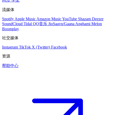
同步
学生
流媒体
Spotify
Apple Music
Amazon Music
YouTube
Shazam
Deezer
SoundCloud
Tidal
QQ音乐
JioSaavn/Gaana
Anghami
Melon
Boomplay
社交媒体
Instagram
TikTok
X (Twitter)
Facebook
资源
帮助中心