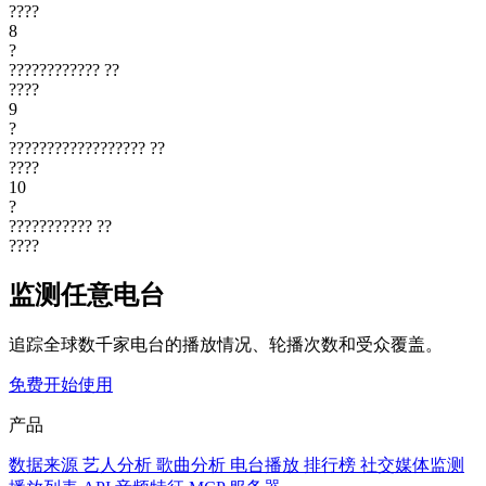
????
8
?
????????????
??
????
9
?
??????????????????
??
????
10
?
???????????
??
????
监测任意电台
追踪全球数千家电台的播放情况、轮播次数和受众覆盖。
免费开始使用
产品
数据来源
艺人分析
歌曲分析
电台播放
排行榜
社交媒体监测