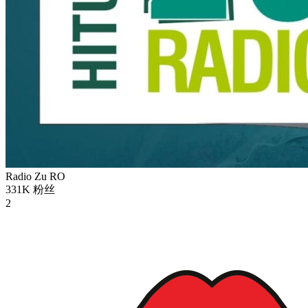
Radio Zu
RO
331K
粉丝
2