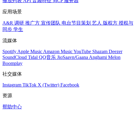
播放列表
API
音频特征
MCP 服务器
应用场景
A&R 调研
推广方
宣传团队
电台节目策划
艺人
版权方
授权与
同步
学生
流媒体
Spotify
Apple Music
Amazon Music
YouTube
Shazam
Deezer
SoundCloud
Tidal
QQ音乐
JioSaavn/Gaana
Anghami
Melon
Boomplay
社交媒体
Instagram
TikTok
X (Twitter)
Facebook
资源
帮助中心