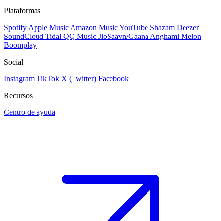
Plataformas
Spotify
Apple Music
Amazon Music
YouTube
Shazam
Deezer
SoundCloud
Tidal
QQ Music
JioSaavn/Gaana
Anghami
Melon
Boomplay
Social
Instagram
TikTok
X (Twitter)
Facebook
Recursos
Centro de ayuda