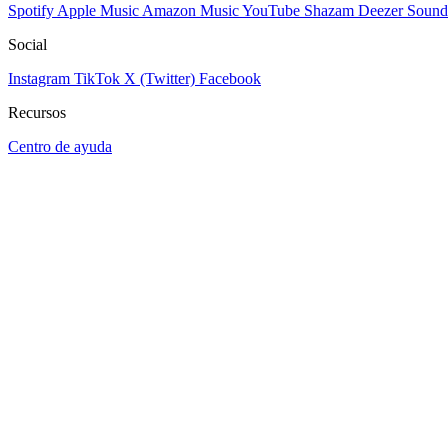
Spotify
Apple Music
Amazon Music
YouTube
Shazam
Deezer
Sound
Social
Instagram
TikTok
X (Twitter)
Facebook
Recursos
Centro de ayuda