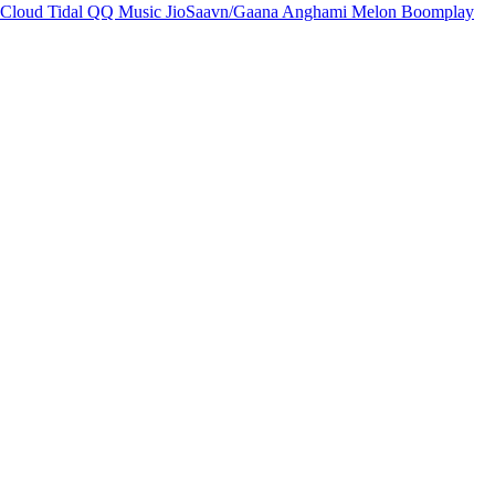
Cloud
Tidal
QQ Music
JioSaavn/Gaana
Anghami
Melon
Boomplay