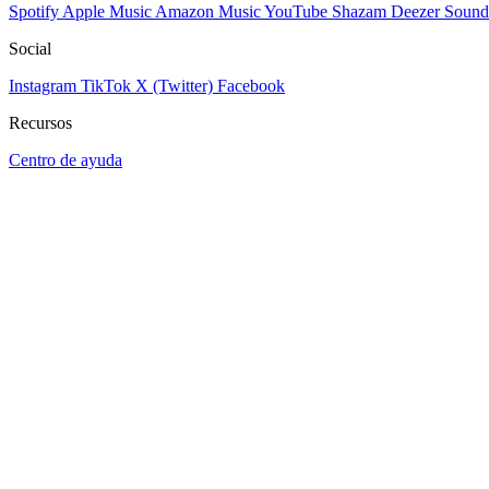
Spotify
Apple Music
Amazon Music
YouTube
Shazam
Deezer
Sound
Social
Instagram
TikTok
X (Twitter)
Facebook
Recursos
Centro de ayuda