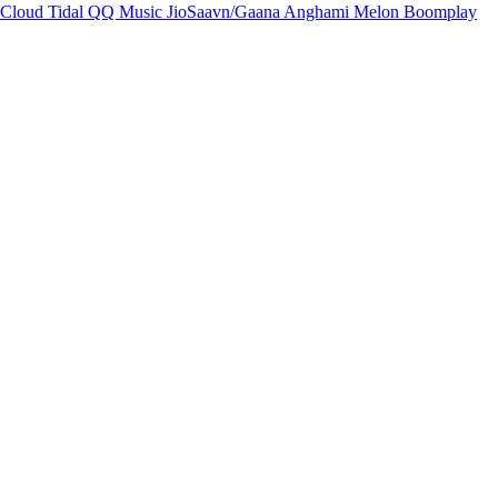
Cloud
Tidal
QQ Music
JioSaavn/Gaana
Anghami
Melon
Boomplay