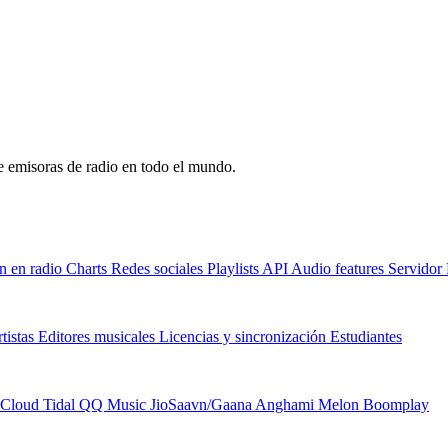
de emisoras de radio en todo el mundo.
n en radio
Charts
Redes sociales
Playlists
API
Audio features
Servido
tistas
Editores musicales
Licencias y sincronización
Estudiantes
Cloud
Tidal
QQ Music
JioSaavn/Gaana
Anghami
Melon
Boomplay