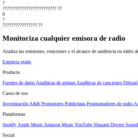
?
?????????????????????????
??
6
?
????????????????
??
Monitoriza cualquier emisora de radio
Analiza las emisiones, rotaciones y el alcance de audiencia en miles 
Empieza gratis
Producto
Fuentes de datos
Analíticas de artistas
Analíticas de canciones
Difusió
Casos de uso
Investigación A&R
Promotores
Publicistas
Programadores de radio
Ar
Plataformas
Spotify
Apple Music
Amazon Music
YouTube
Shazam
Deezer
Sound
Social