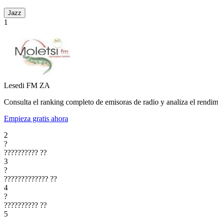
Jazz
1
Lesedi FM
ZA
Consulta el ranking completo de emisoras de radio y analiza el rendim
Empieza gratis ahora
2
?
??????????
??
3
?
?????????????
??
4
?
??????????
??
5