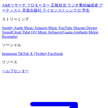
A&Rリサーチ
プロモーター
広報担当
ラジオ番組編成者
ア
ーティスト
音楽出版社
ライセンスとシンクロ
学生
ストリーミング
Spotify
Apple Music
Amazon Music
YouTube
Shazam
Deezer
SoundCloud
Tidal
QQ Music
JioSaavn/Gaana
Anghami
Melon
Boomplay
ソーシャル
Instagram
TikTok
X (Twitter)
Facebook
リソース
ヘルプセンター