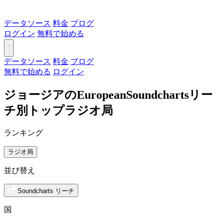
データソース
料金
ブログ
ログイン
無料で始める
データソース
料金
ブログ
無料で始める
ログイン
ジョージアのEuropeanSoundchartsリー
チ別トップラジオ局
ランキング
ラジオ局
並び替え
Soundcharts リーチ
国