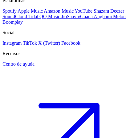
Plataformas
Spotify
Apple Music
Amazon Music
YouTube
Shazam
Deezer
SoundCloud
Tidal
QQ Music
JioSaavn/Gaana
Anghami
Melon
Boomplay
Social
Instagram
TikTok
X (Twitter)
Facebook
Recursos
Centro de ayuda