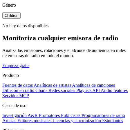
Género
Children
No hay datos disponibles.
Monitoriza cualquier emisora de radio
Analiza las emisiones, rotaciones y el alcance de audiencia en miles
de emisoras de radio en todo el mundo.
Empieza gratis
Producto
Fuentes de datos
Analíticas de artistas
Analíticas de canciones
Difusión en radio
Charts
Redes sociales
Playlists
API
Audio features
Servidor MCP
Casos de uso
Investigación A&R
Promotores
Publicistas
Programadores de radio
Artistas
Editores musicales
Licencias y sincronización
Estudiantes