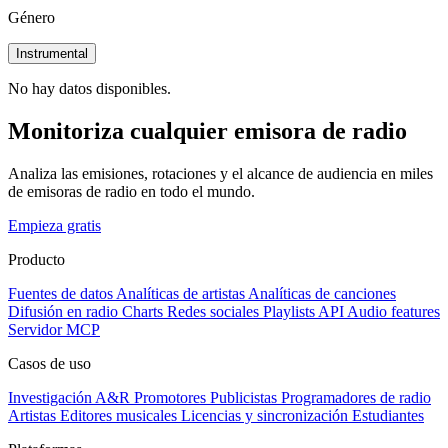
Género
Instrumental
No hay datos disponibles.
Monitoriza cualquier emisora de radio
Analiza las emisiones, rotaciones y el alcance de audiencia en miles
de emisoras de radio en todo el mundo.
Empieza gratis
Producto
Fuentes de datos
Analíticas de artistas
Analíticas de canciones
Difusión en radio
Charts
Redes sociales
Playlists
API
Audio features
Servidor MCP
Casos de uso
Investigación A&R
Promotores
Publicistas
Programadores de radio
Artistas
Editores musicales
Licencias y sincronización
Estudiantes