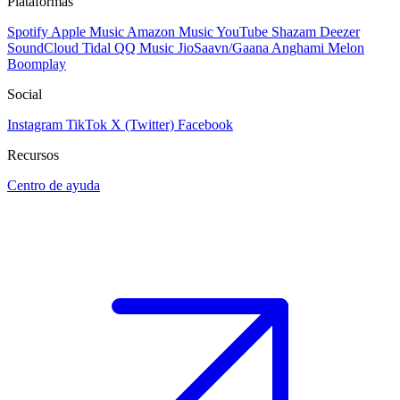
Plataformas
Spotify
Apple Music
Amazon Music
YouTube
Shazam
Deezer
SoundCloud
Tidal
QQ Music
JioSaavn/Gaana
Anghami
Melon
Boomplay
Social
Instagram
TikTok
X (Twitter)
Facebook
Recursos
Centro de ayuda