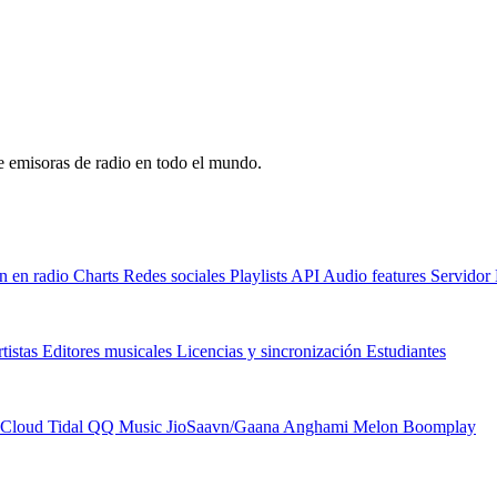
de emisoras de radio en todo el mundo.
n en radio
Charts
Redes sociales
Playlists
API
Audio features
Servido
tistas
Editores musicales
Licencias y sincronización
Estudiantes
Cloud
Tidal
QQ Music
JioSaavn/Gaana
Anghami
Melon
Boomplay