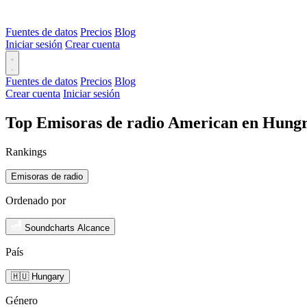
Fuentes de datos
Precios
Blog
Iniciar sesión
Crear cuenta
Fuentes de datos
Precios
Blog
Crear cuenta
Iniciar sesión
Top Emisoras de radio American en Hungr
Rankings
Emisoras de radio
Ordenado por
Soundcharts Alcance
País
🇭🇺 Hungary
Género