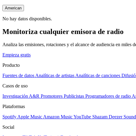
American
No hay datos disponibles.
Monitoriza cualquier emisora de radio
Analiza las emisiones, rotaciones y el alcance de audiencia en miles 
Empieza gratis
Producto
Fuentes de datos
Analíticas de artistas
Analíticas de canciones
Difusió
Casos de uso
Investigación A&R
Promotores
Publicistas
Programadores de radio
Ar
Plataformas
Spotify
Apple Music
Amazon Music
YouTube
Shazam
Deezer
Sound
Social