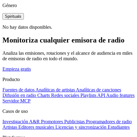
Género
Spirituals
No hay datos disponibles.
Monitoriza cualquier emisora de radio
Analiza las emisiones, rotaciones y el alcance de audiencia en miles
de emisoras de radio en todo el mundo.
Empieza gratis
Producto
Fuentes de datos
Analíticas de artistas
Analíticas de canciones
Difusión en radio
Charts
Redes sociales
Playlists
API
Audio features
Servidor MCP
Casos de uso
Investigación A&R
Promotores
Publicistas
Programadores de radio
Artistas
Editores musicales
Licencias y sincronización
Estudiantes