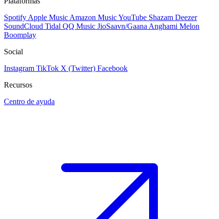
Plataformas
Spotify
Apple Music
Amazon Music
YouTube
Shazam
Deezer
SoundCloud
Tidal
QQ Music
JioSaavn/Gaana
Anghami
Melon
Boomplay
Social
Instagram
TikTok
X (Twitter)
Facebook
Recursos
Centro de ayuda