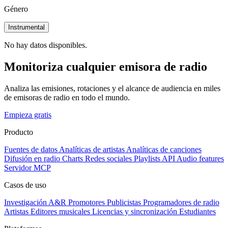
Género
Instrumental
No hay datos disponibles.
Monitoriza cualquier emisora de radio
Analiza las emisiones, rotaciones y el alcance de audiencia en miles
de emisoras de radio en todo el mundo.
Empieza gratis
Producto
Fuentes de datos
Analíticas de artistas
Analíticas de canciones
Difusión en radio
Charts
Redes sociales
Playlists
API
Audio features
Servidor MCP
Casos de uso
Investigación A&R
Promotores
Publicistas
Programadores de radio
Artistas
Editores musicales
Licencias y sincronización
Estudiantes