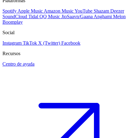
Plataformas
Spotify
Apple Music
Amazon Music
YouTube
Shazam
Deezer
SoundCloud
Tidal
QQ Music
JioSaavn/Gaana
Anghami
Melon
Boomplay
Social
Instagram
TikTok
X (Twitter)
Facebook
Recursos
Centro de ayuda