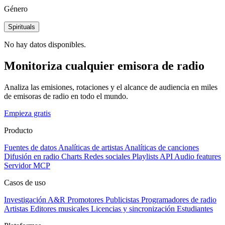
Género
Spirituals
No hay datos disponibles.
Monitoriza cualquier emisora de radio
Analiza las emisiones, rotaciones y el alcance de audiencia en miles
de emisoras de radio en todo el mundo.
Empieza gratis
Producto
Fuentes de datos
Analíticas de artistas
Analíticas de canciones
Difusión en radio
Charts
Redes sociales
Playlists
API
Audio features
Servidor MCP
Casos de uso
Investigación A&R
Promotores
Publicistas
Programadores de radio
Artistas
Editores musicales
Licencias y sincronización
Estudiantes