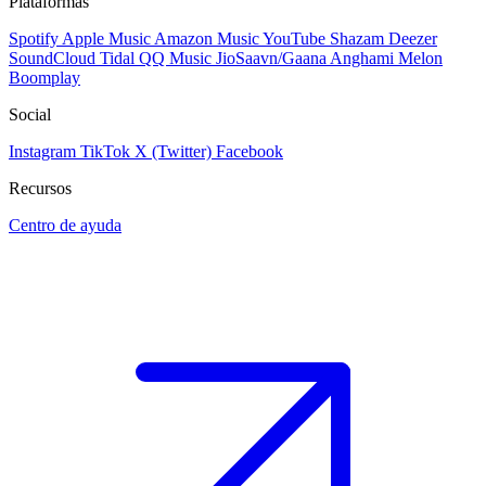
Plataformas
Spotify
Apple Music
Amazon Music
YouTube
Shazam
Deezer
SoundCloud
Tidal
QQ Music
JioSaavn/Gaana
Anghami
Melon
Boomplay
Social
Instagram
TikTok
X (Twitter)
Facebook
Recursos
Centro de ayuda