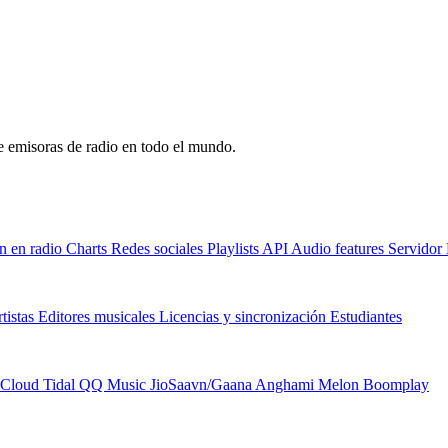
de emisoras de radio en todo el mundo.
n en radio
Charts
Redes sociales
Playlists
API
Audio features
Servido
tistas
Editores musicales
Licencias y sincronización
Estudiantes
Cloud
Tidal
QQ Music
JioSaavn/Gaana
Anghami
Melon
Boomplay