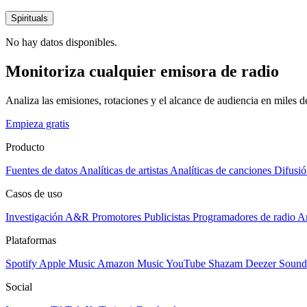
Spirituals
No hay datos disponibles.
Monitoriza cualquier emisora de radio
Analiza las emisiones, rotaciones y el alcance de audiencia en miles 
Empieza gratis
Producto
Fuentes de datos
Analíticas de artistas
Analíticas de canciones
Difusió
Casos de uso
Investigación A&R
Promotores
Publicistas
Programadores de radio
Ar
Plataformas
Spotify
Apple Music
Amazon Music
YouTube
Shazam
Deezer
Sound
Social