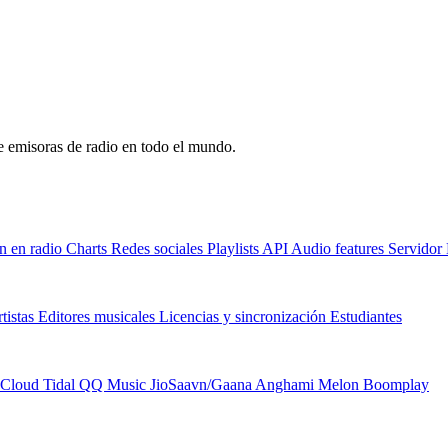
de emisoras de radio en todo el mundo.
n en radio
Charts
Redes sociales
Playlists
API
Audio features
Servido
tistas
Editores musicales
Licencias y sincronización
Estudiantes
Cloud
Tidal
QQ Music
JioSaavn/Gaana
Anghami
Melon
Boomplay