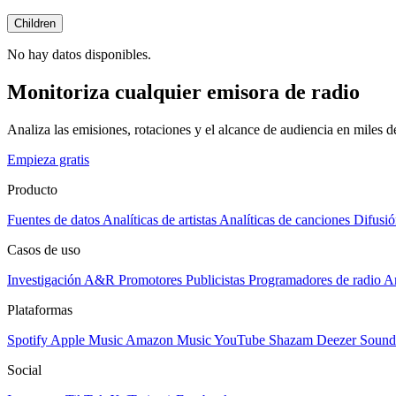
Children
No hay datos disponibles.
Monitoriza cualquier emisora de radio
Analiza las emisiones, rotaciones y el alcance de audiencia en miles 
Empieza gratis
Producto
Fuentes de datos
Analíticas de artistas
Analíticas de canciones
Difusió
Casos de uso
Investigación A&R
Promotores
Publicistas
Programadores de radio
Ar
Plataformas
Spotify
Apple Music
Amazon Music
YouTube
Shazam
Deezer
Sound
Social