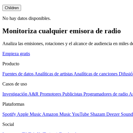
Children
No hay datos disponibles.
Monitoriza cualquier emisora de radio
Analiza las emisiones, rotaciones y el alcance de audiencia en miles 
Empieza gratis
Producto
Fuentes de datos
Analíticas de artistas
Analíticas de canciones
Difusió
Casos de uso
Investigación A&R
Promotores
Publicistas
Programadores de radio
Ar
Plataformas
Spotify
Apple Music
Amazon Music
YouTube
Shazam
Deezer
Sound
Social