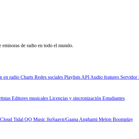
de emisoras de radio en todo el mundo.
n en radio
Charts
Redes sociales
Playlists
API
Audio features
Servido
tistas
Editores musicales
Licencias y sincronización
Estudiantes
Cloud
Tidal
QQ Music
JioSaavn/Gaana
Anghami
Melon
Boomplay